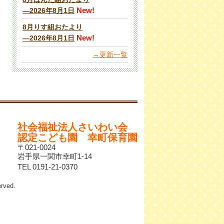
New!
―2026年8月1日
8月りす組おたより
New!
―2026年8月1日
→更新一覧
社会福祉法人さいわい会
認定こども園 幸町保育園
〒021-0024
岩手県一関市幸町1-14
TEL 0191-21-0370
ved.