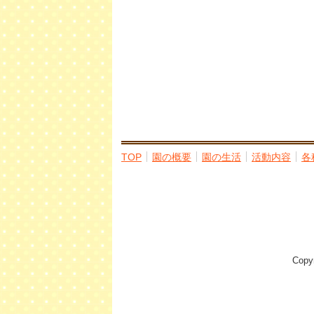
TOP
園の概要
園の生活
活動内容
各
Cop