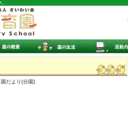
す。
月園だより(分園)