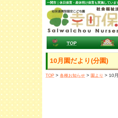
一関市｜休日保育・産休明け保育も実施していま
10月園だより(分園)
>
>
> 10
TOP
各種お知らせ
園より