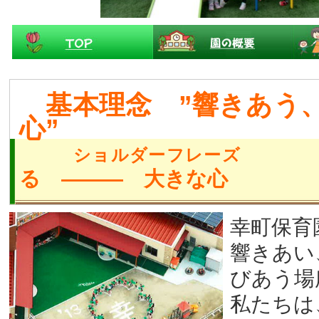
基本理念 ”響きあう
心”
ショルダーフレー
る ――― 大きな心
幸町保育
響きあい
びあう場
私たちは