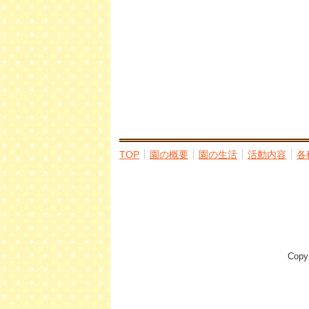
TOP
園の概要
園の生活
活動内容
各
Cop