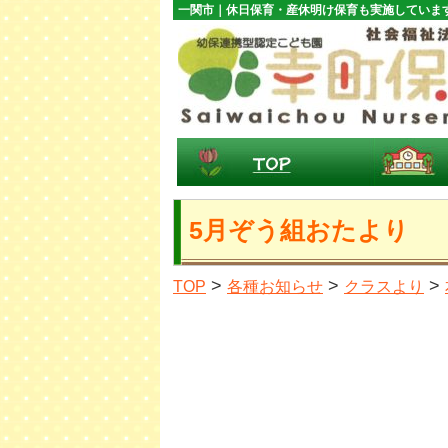
一関市｜休日保育・産休明け保育も実施していま
5月ぞう組おたより
>
>
>
TOP
各種お知らせ
クラスより