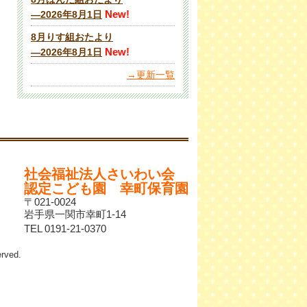
New!
―2026年8月1日
8月りす組おたより
New!
―2026年8月1日
→更新一覧
社会福祉法人さいわい会
認定こども園 幸町保育園
〒021-0024
岩手県一関市幸町1-14
TEL 0191-21-0370
ved.