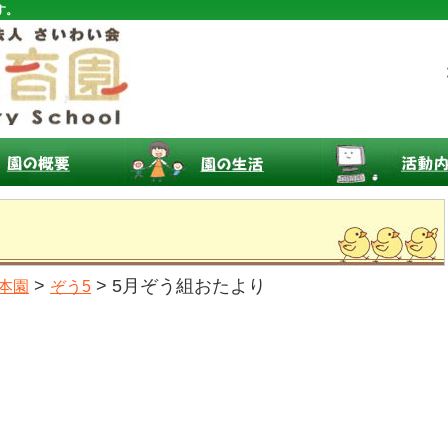
す。
>
> 5月ぞう組おたより
本園
ぞう5