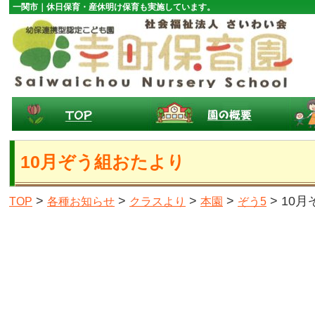
一関市｜休日保育・産休明け保育も実施しています。
10月ぞう組おたより
>
>
>
>
> 10
TOP
各種お知らせ
クラスより
本園
ぞう5