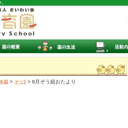
す。
>
> 8月ぞう組おたより
本園
ぞう5