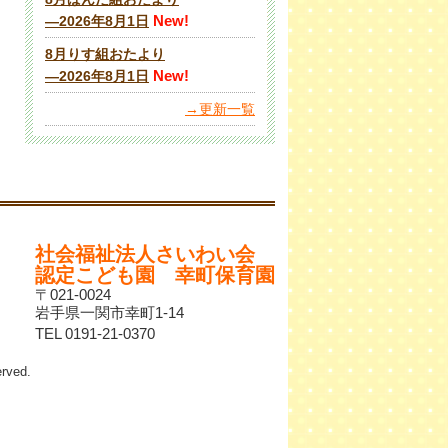
New!
―2026年8月1日
8月りす組おたより
New!
―2026年8月1日
→更新一覧
社会福祉法人さいわい会
認定こども園 幸町保育園
〒021-0024
岩手県一関市幸町1-14
TEL 0191-21-0370
ved.