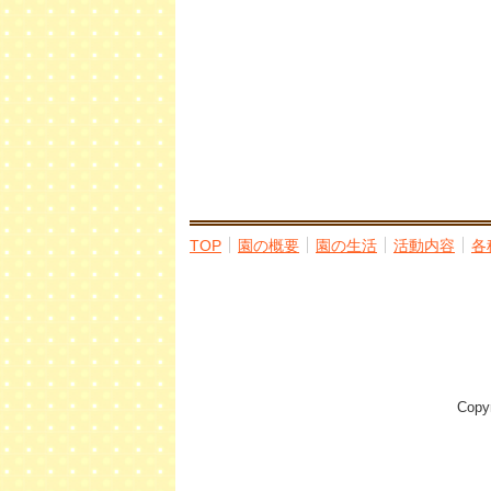
TOP
園の概要
園の生活
活動内容
各
Cop