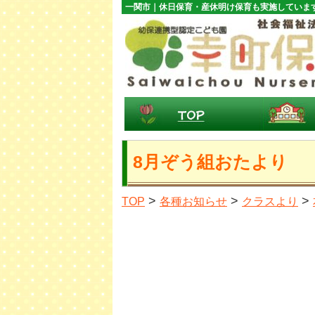
一関市｜休日保育・産休明け保育も実施していま
8月ぞう組おたより
>
>
>
TOP
各種お知らせ
クラスより