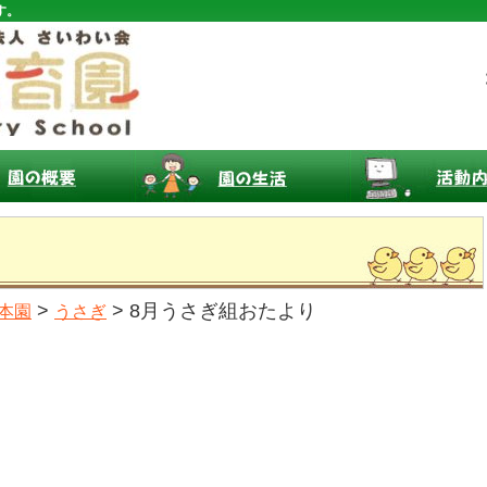
す。
>
> 8月うさぎ組おたより
本園
うさぎ