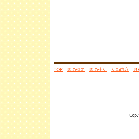
TOP
園の概要
園の生活
活動内容
各
Cop