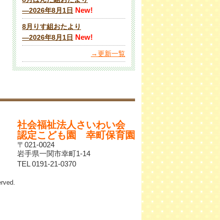
New!
―2026年8月1日
8月りす組おたより
New!
―2026年8月1日
→更新一覧
社会福祉法人さいわい会
認定こども園 幸町保育園
〒021-0024
岩手県一関市幸町1-14
TEL 0191-21-0370
ved.