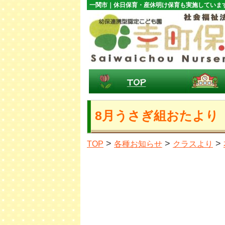
一関市｜休日保育・産休明け保育も実施していま
8月うさぎ組おたより
>
>
>
TOP
各種お知らせ
クラスより