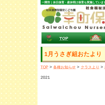
一関市｜休日保育・産休明け保育も実施していま
1月うさぎ組おたより
>
>
>
TOP
各種お知らせ
クラスより
2021