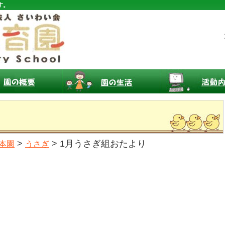
す。
>
> 1月うさぎ組おたより
本園
うさぎ