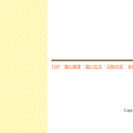
TOP
園の概要
園の生活
活動内容
各
Cop