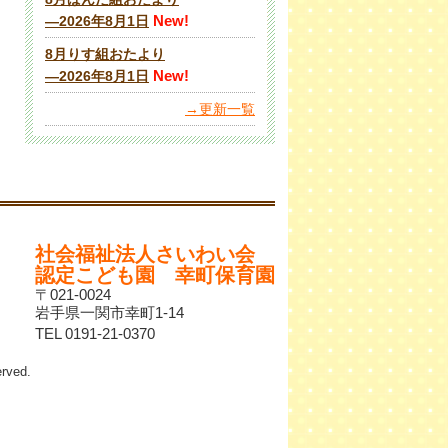
New!
―2026年8月1日
8月りす組おたより
New!
―2026年8月1日
→更新一覧
社会福祉法人さいわい会
認定こども園 幸町保育園
〒021-0024
岩手県一関市幸町1-14
TEL 0191-21-0370
ved.