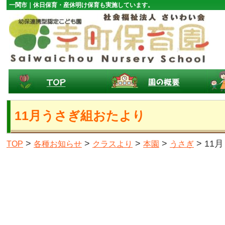
一関市｜休日保育・産休明け保育も実施しています。
11月うさぎ組おたより
>
>
>
>
> 1
TOP
各種お知らせ
クラスより
本園
うさぎ