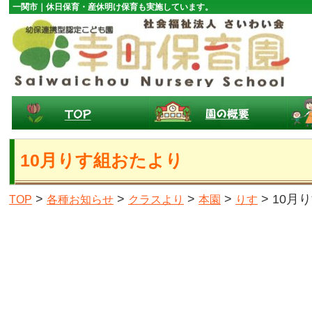
一関市｜休日保育・産休明け保育も実施しています。
10月りす組おたより
>
>
>
>
> 10月
TOP
各種お知らせ
クラスより
本園
りす