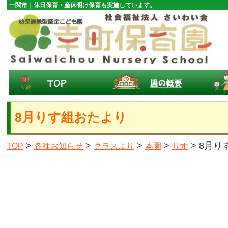
一関市｜休日保育・産休明け保育も実施しています。
8月りす組おたより
>
>
>
>
> 8月
TOP
各種お知らせ
クラスより
本園
りす