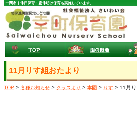
一関市｜休日保育・産休明け保育も実施しています。
11月りす組おたより
>
>
>
>
> 11月
TOP
各種お知らせ
クラスより
本園
りす