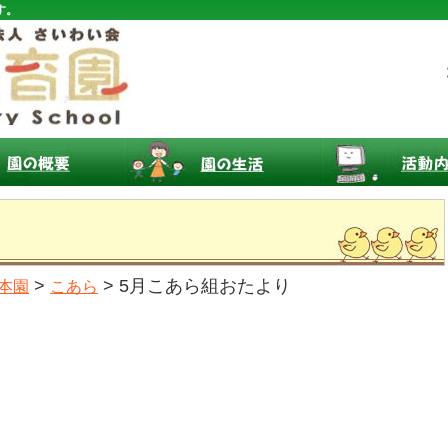
す。
>
> 5月こあら組おたより
本園
こあら