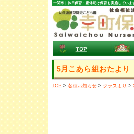
一関市｜休日保育・産休明け保育も実施していま
5月こあら組おたより
>
>
>
TOP
各種お知らせ
クラスより