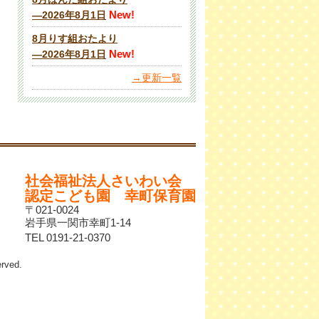
New!
―2026年8月1日
8月りす組おたより
New!
―2026年8月1日
→更新一覧
社会福祉法人さいわい会
認定こども園 幸町保育園
〒021-0024
岩手県一関市幸町1-14
TEL 0191-21-0370
ved.