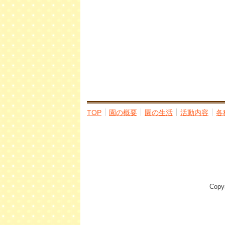
TOP
園の概要
園の生活
活動内容
各
Cop