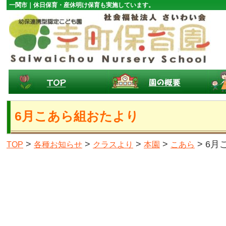
一関市｜休日保育・産休明け保育も実施しています。
6月こあら組おたより
>
>
>
>
> 6
TOP
各種お知らせ
クラスより
本園
こあら