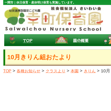
一関市｜休日保育・産休明け保育も実施しています。
10月きりん組おたより
>
>
>
>
> 1
TOP
各種お知らせ
クラスより
本園
きりん