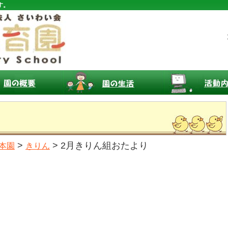
す。
>
> 2月きりん組おたより
本園
きりん