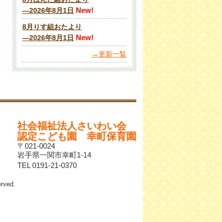
New!
―2026年8月1日
8月りす組おたより
New!
―2026年8月1日
→更新一覧
社会福祉法人さいわい会
認定こども園 幸町保育園
〒021-0024
岩手県一関市幸町1-14
TEL 0191-21-0370
ved.