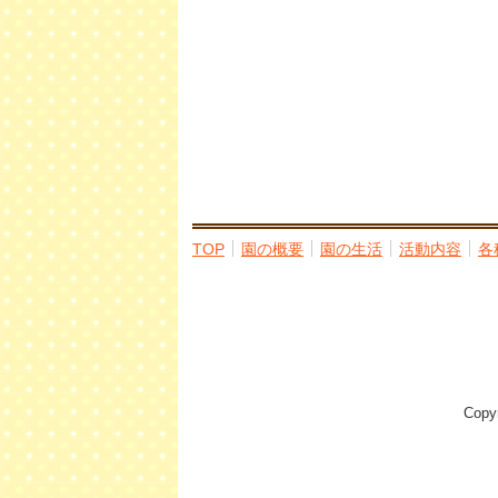
TOP
園の概要
園の生活
活動内容
各
Cop