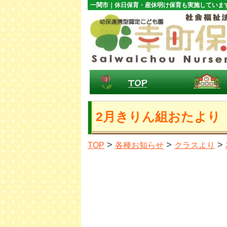
一関市｜休日保育・産休明け保育も実施していま
2月きりん組おたより
>
>
>
TOP
各種お知らせ
クラスより