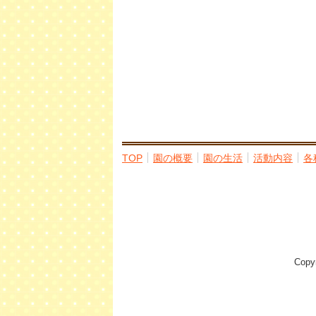
TOP
園の概要
園の生活
活動内容
各
Cop