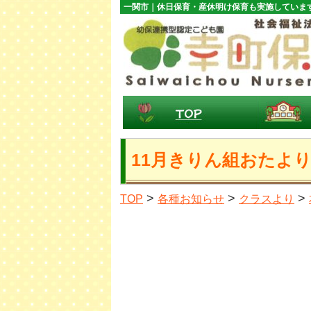
一関市｜休日保育・産休明け保育も実施していま
11月きりん組おたよ
>
>
>
TOP
各種お知らせ
クラスより