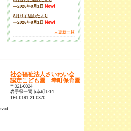
New!
―2026年8月1日
8月りす組おたより
New!
―2026年8月1日
→更新一覧
社会福祉法人さいわい会
認定こども園 幸町保育園
〒021-0024
岩手県一関市幸町1-14
TEL 0191-21-0370
ved.