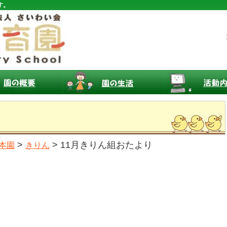
す。
り
>
> 11月きりん組おたより
本園
きりん