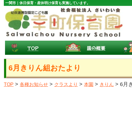
一関市｜休日保育・産休明け保育も実施しています。
6月きりん組おたより
>
>
>
>
> 6
TOP
各種お知らせ
クラスより
本園
きりん