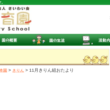
す。
り
>
> 11月きりん組おたより
本園
きりん