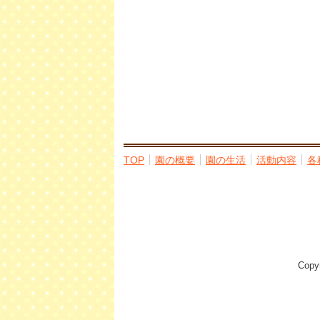
TOP
園の概要
園の生活
活動内容
各
Cop