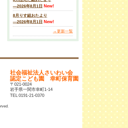
New!
―2026年8月1日
8月りす組おたより
New!
―2026年8月1日
→更新一覧
社会福祉法人さいわい会
認定こども園 幸町保育園
〒021-0024
岩手県一関市幸町1-14
TEL 0191-21-0370
ved.