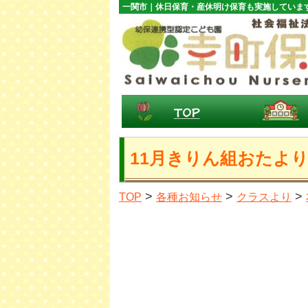
一関市｜休日保育・産休明け保育も実施していま
11月きりん組おたよ
>
>
>
TOP
各種お知らせ
クラスより