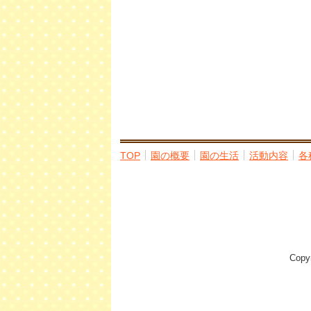
TOP
園の概要
園の生活
活動内容
各
Cop