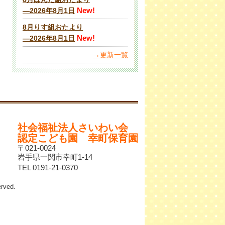
New!
―2026年8月1日
8月りす組おたより
New!
―2026年8月1日
→更新一覧
社会福祉法人さいわい会
認定こども園 幸町保育園
〒021-0024
岩手県一関市幸町1-14
TEL 0191-21-0370
ved.