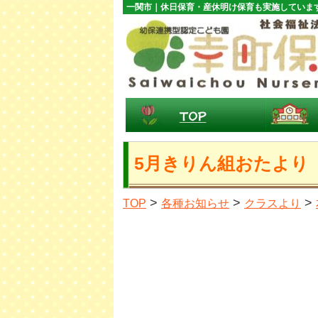
一関市｜休日保育・産休明け保育も実施していま
5月きりん組おたより
>
>
>
TOP
各種お知らせ
クラスより