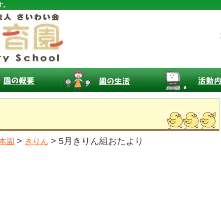
す。
>
> 5月きりん組おたより
本園
きりん