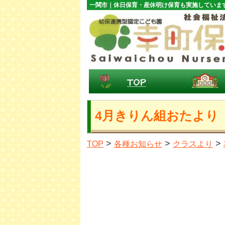
一関市｜休日保育・産休明け保育も実施していま
4月きりん組おたより
>
>
>
TOP
各種お知らせ
クラスより