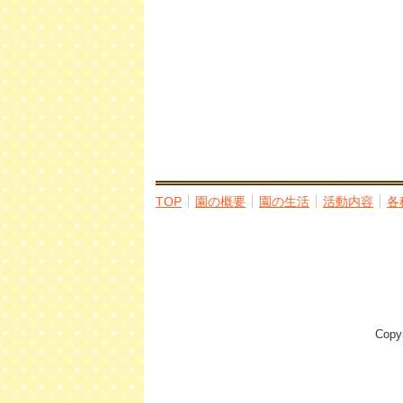
TOP
園の概要
園の生活
活動内容
各
Cop