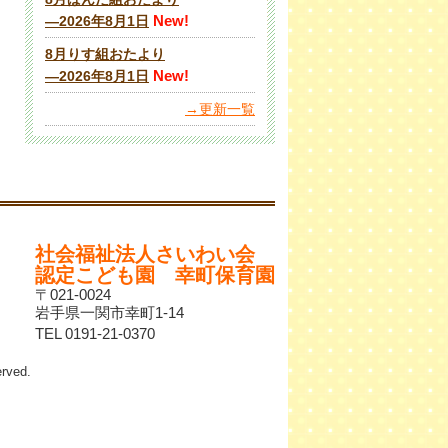
New!
―2026年8月1日
8月りす組おたより
New!
―2026年8月1日
→更新一覧
社会福祉法人さいわい会
認定こども園 幸町保育園
〒021-0024
岩手県一関市幸町1-14
TEL 0191-21-0370
ved.