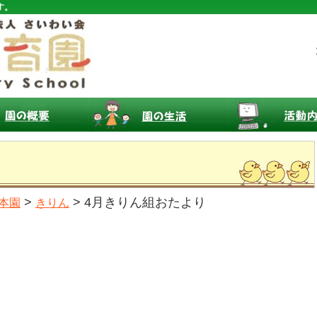
す。
>
> 4月きりん組おたより
本園
きりん