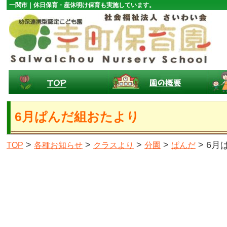
一関市｜休日保育・産休明け保育も実施しています。
6月ぱんだ組おたより
>
>
>
>
> 6
TOP
各種お知らせ
クラスより
分園
ぱんだ