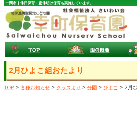
一関市｜休日保育・産休明け保育も実施しています。
2月ひよこ組おたより
>
>
>
>
> 2
TOP
各種お知らせ
クラスより
分園
ひよこ