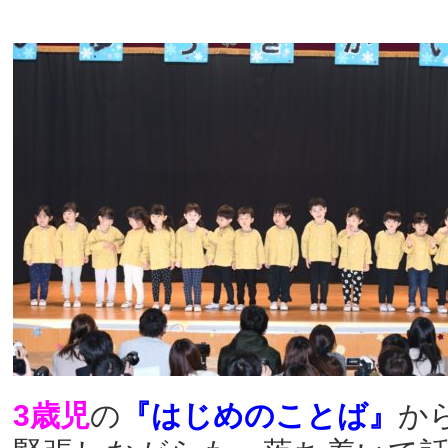
3歳児
の
『はじめのことば』
か