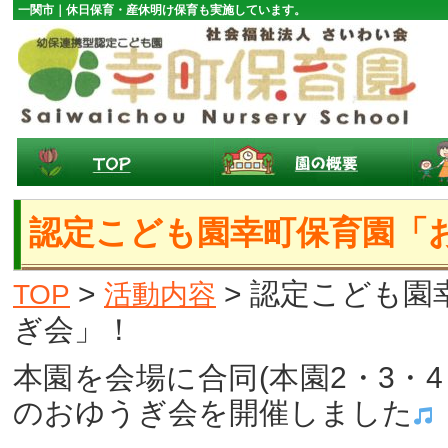
一関市｜休日保育・産休明け保育も実施しています。
認定こども園幸町保育園「
>
> 認定こども園
TOP
活動内容
ぎ会」！
本園を会場に合同(本園2・3・4
のおゆうぎ会を開催しました