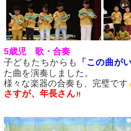
5歳児 歌・合奏
子どもたちからも
「この曲が
た曲を演奏しました。
様々な楽器の合奏も、完璧です
さすが、年長さん