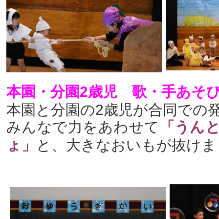
本園・分園2歳児 歌・手あそ
本園と分園の2歳児が合同での
みんなで力をあわせて
「うん
ょ」
と、大きなおいもが抜けま