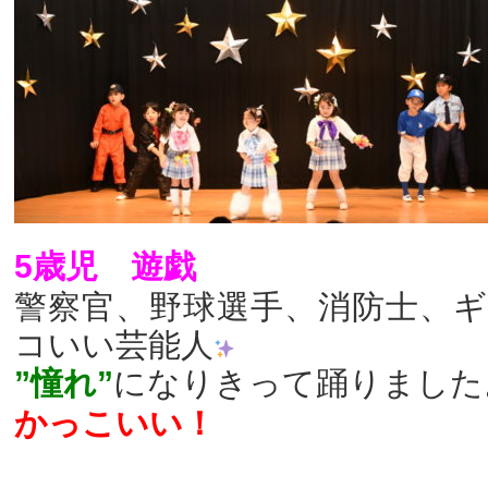
5歳児 遊戯
警察官、野球選手、消防士、
コいい芸能人
”憧れ”
になりきって踊りました
かっこいい！