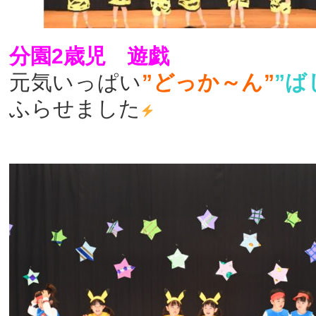
分園2歳児 遊戯
元気いっぱい
”どっか～ん”
”ば
ふらせました