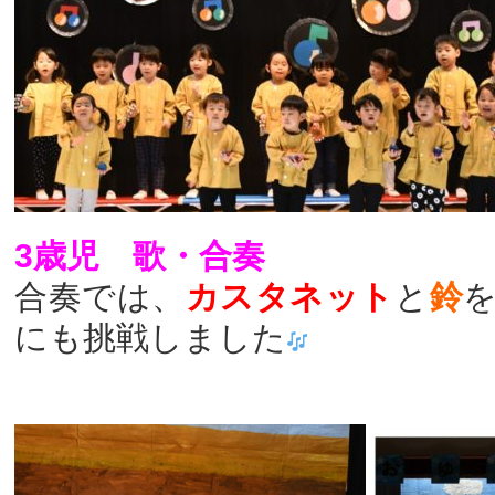
3歳児 歌・合奏
合奏では、
カスタネット
と
鈴
にも挑戦しました