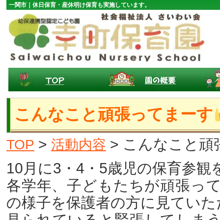
一関市｜休日保育・産休明け保育も実施しています。
こんなこと頑張ってまーす
>
> こんなこと頑
TOP
活動内容
10月に3・4・5歳児の保育参
各学年、子どもたちが頑張っ
の様子を保護者の方に見ていた
見られていると緊張してしま