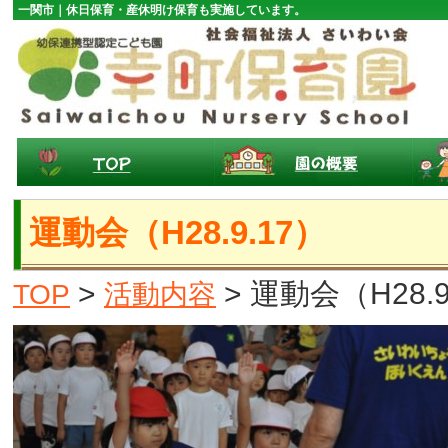
一関市｜休日保育・産休明け保育も実施しています。
運動会（H28.9.17）
>
> 運動会（H28.
TOP
活動内容