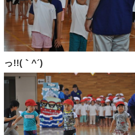
っ!!(｀^´)