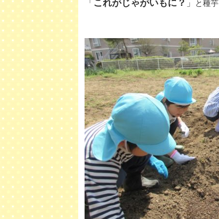
これがじゃがいもに？
「
」
と種芋