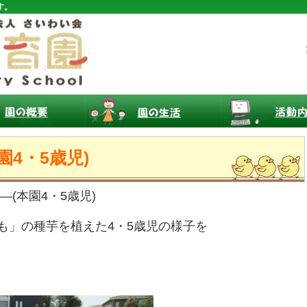
す。
園4・5歳児)
–(本園4・5歳児)
も」の種芋を植えた4・5歳児の様子を