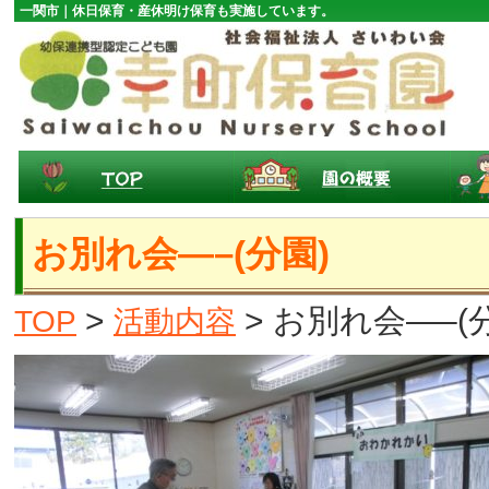
一関市｜休日保育・産休明け保育も実施しています。
お別れ会—–(分園)
>
> お別れ会—–(
TOP
活動内容