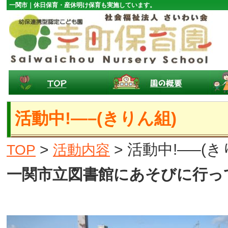
一関市｜休日保育・産休明け保育も実施しています。
活動中!—–(きりん組)
>
> 活動中!—–(き
TOP
活動内容
一関市立図書館にあそびに行っ