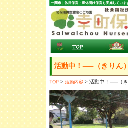
一関市｜休日保育・産休明け保育も実施していま
活動中！—–（きりん
>
> 活動中！—–（
TOP
活動内容