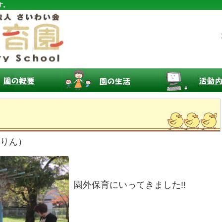
す。
）
きりん）
園外保育にいってきました!!