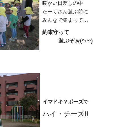
暖かい日差しの中
たーくさん遊ぶ前に
みんなで集まって…
約束守って
遊ぶぞぉ(^○^)
イマドキ？ポーズ
で
ハイ・チーズ!!