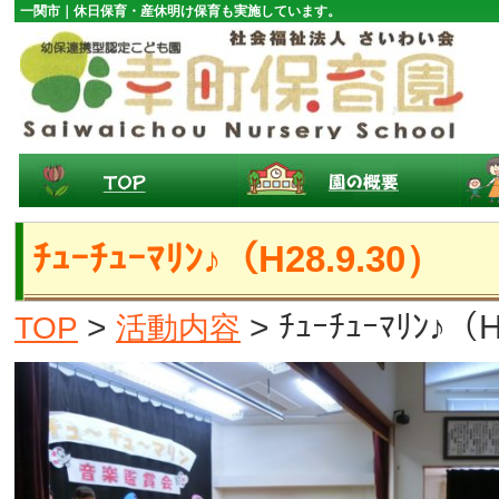
一関市｜休日保育・産休明け保育も実施しています。
ﾁｭｰﾁｭｰﾏﾘﾝ♪（H28.9.30）
>
> ﾁｭｰﾁｭｰﾏﾘﾝ♪
TOP
活動内容