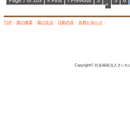
Page 7 of 103
« First
‹ Previous
3
4
5
6
»
TOP
園の概要
園の生活
活動内容
各種お知らせ
Copyright© 社会福祉法人さいわ