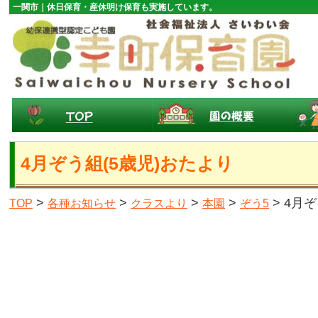
一関市｜休日保育・産休明け保育も実施しています。
4月ぞう組(5歳児)おたより
>
>
>
>
> 4月
TOP
各種お知らせ
クラスより
本園
ぞう5