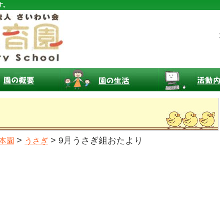
す。
>
> 9月うさぎ組おたより
本園
うさぎ