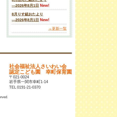
New!
―2026年8月1日
8月りす組おたより
New!
―2026年8月1日
→更新一覧
社会福祉法人さいわい会
認定こども園 幸町保育園
〒021-0024
岩手県一関市幸町1-14
TEL 0191-21-0370
ved.