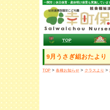
一関市｜休日保育・産休明け保育も実施していま
9月うさぎ組おたより
>
>
>
TOP
各種お知らせ
クラスより