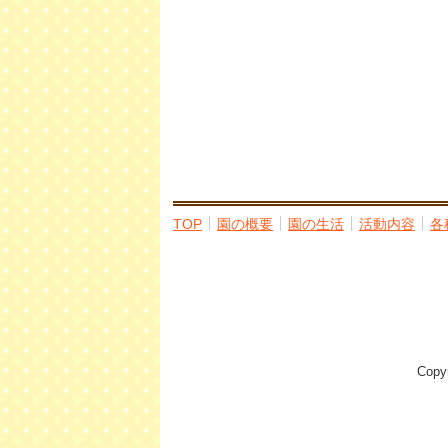
TOP
園の概要
園の生活
活動内容
各
Cop