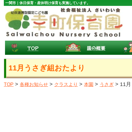
一関市｜休日保育・産休明け保育も実施しています。
11月うさぎ組おたより
>
>
>
>
> 1
TOP
各種お知らせ
クラスより
本園
うさぎ