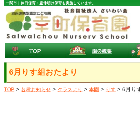
一関市｜休日保育・産休明け保育も実施しています。
6月りす組おたより
>
>
>
>
> 6月
TOP
各種お知らせ
クラスより
本園
りす