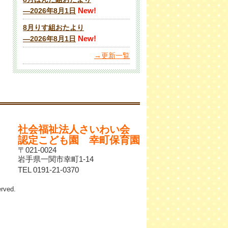
New!
―2026年8月1日
8月りす組おたより
New!
―2026年8月1日
→更新一覧
社会福祉法人さいわい会
認定こども園 幸町保育園
〒021-0024
岩手県一関市幸町1-14
TEL 0191-21-0370
ved.