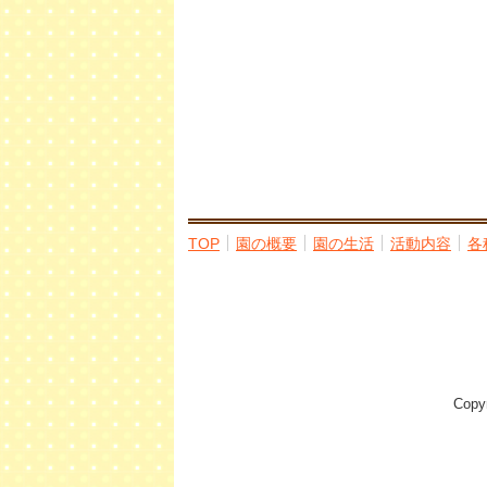
TOP
園の概要
園の生活
活動内容
各
Cop