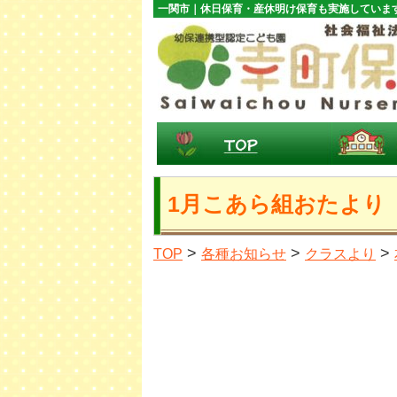
一関市｜休日保育・産休明け保育も実施していま
1月こあら組おたより
>
>
>
TOP
各種お知らせ
クラスより