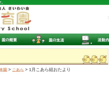
す。
>
> 1月こあら組おたより
本園
こあら