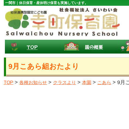
一関市｜休日保育・産休明け保育も実施しています。
9月こあら組おたより
>
>
>
>
> 9
TOP
各種お知らせ
クラスより
本園
こあら