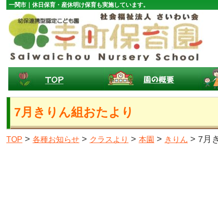
一関市｜休日保育・産休明け保育も実施しています。
7月きりん組おたより
>
>
>
>
> 7
TOP
各種お知らせ
クラスより
本園
きりん