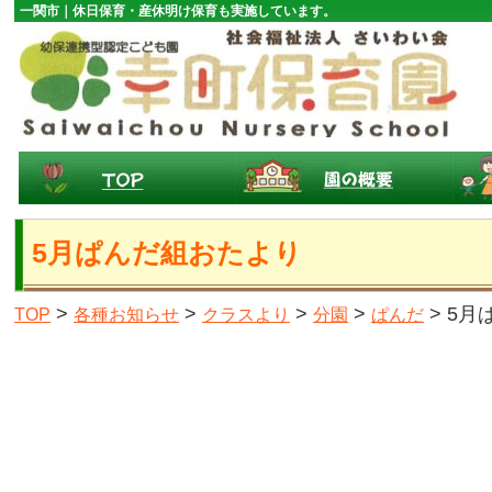
一関市｜休日保育・産休明け保育も実施しています。
5月ぱんだ組おたより
>
>
>
>
> 5
TOP
各種お知らせ
クラスより
分園
ぱんだ