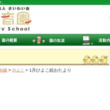
す。
>
> 1月ひよこ組おたより
分園
ひよこ