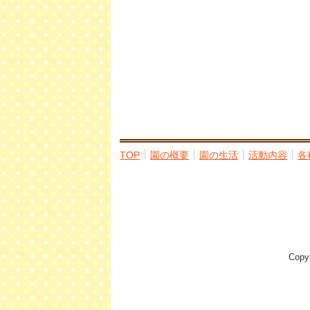
TOP
園の概要
園の生活
活動内容
各
Cop