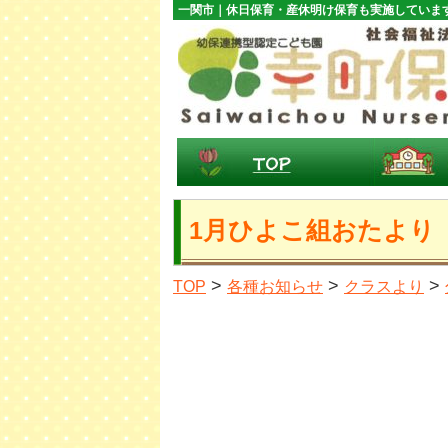
一関市｜休日保育・産休明け保育も実施していま
1月ひよこ組おたより
>
>
>
TOP
各種お知らせ
クラスより