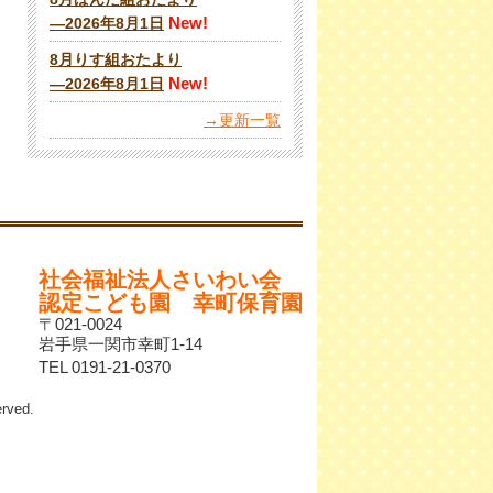
New!
―2026年8月1日
8月りす組おたより
New!
―2026年8月1日
→更新一覧
社会福祉法人さいわい会
認定こども園 幸町保育園
〒021-0024
岩手県一関市幸町1-14
TEL 0191-21-0370
ved.