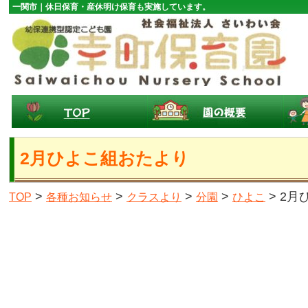
一関市｜休日保育・産休明け保育も実施しています。
2月ひよこ組おたより
>
>
>
>
> 2
TOP
各種お知らせ
クラスより
分園
ひよこ