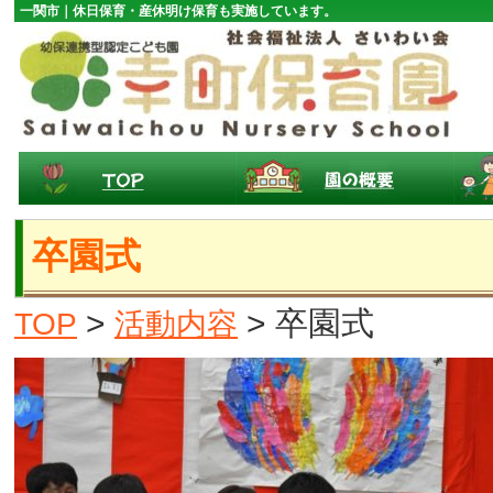
一関市｜休日保育・産休明け保育も実施しています。
卒園式
>
> 卒園式
TOP
活動内容