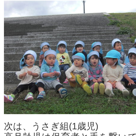
次は、うさぎ組(1歳児)