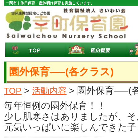
一関市｜休日保育・産休明け保育も実施しています。
園外保育—–(各クラス)
>
> 園外保育—–(
TOP
活動内容
毎年恒例の園外保育！！
少し肌寒さはありましたが、そ
元気いっぱいに楽しんできた子