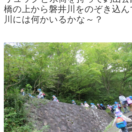
橋の上から磐井川をのぞき込ん
川には何かいるかな～？