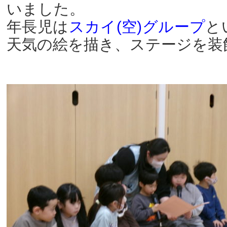
いました。
年長児は
スカイ(空)グループ
と
天気の絵を描き、ステージを装