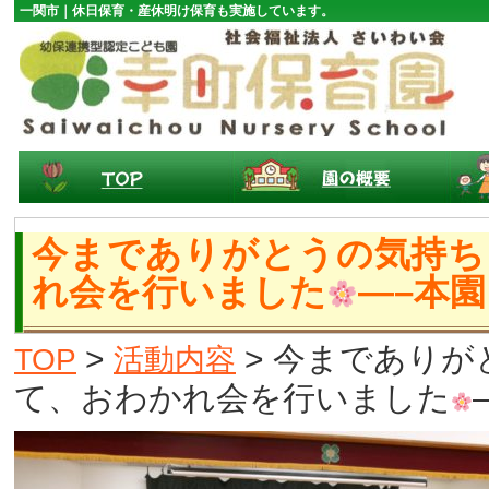
一関市｜休日保育・産休明け保育も実施しています。
今までありがとうの気持ち
れ会を行いました
—–本園
>
> 今まであり
TOP
活動内容
て、おわかれ会を行いました