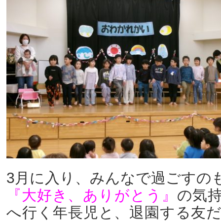
3月に入り、みんなで過ごすの
『大好き、ありがとう』
の気
へ行く年長児と、退園する友